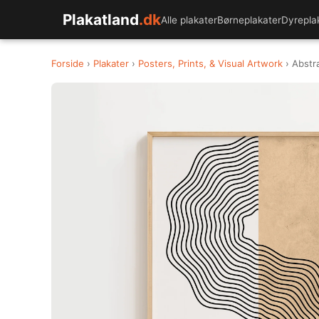
Plakatland
.dk
Alle plakater
Børneplakater
Dyrepla
Forside
›
Plakater
›
Posters, Prints, & Visual Artwork
› Abstra