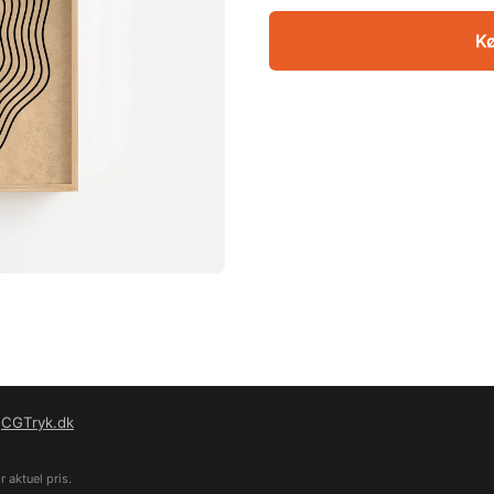
Kø
f
CGTryk.dk
 aktuel pris.