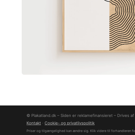
© Plakatland.dk – Siden er reklamefinansieret – Drives a
Kontakt
·
Cookie- og privatlivspolitik
Priser og tilgængelighed kan ændre sig. Klik videre til forhandleren for