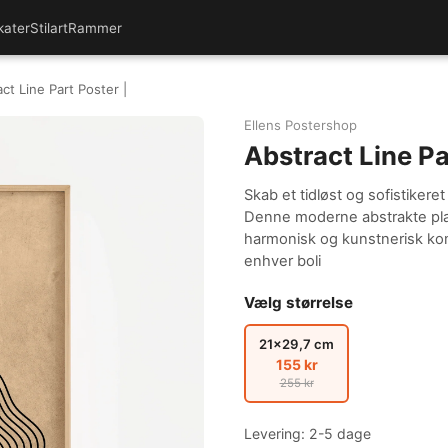
kater
Stilart
Rammer
ct Line Part Poster |
Ellens Postershop
Abstract Line Pa
Skab et tidløst og sofistikeret
Denne moderne abstrakte plak
harmonisk og kunstnerisk komp
enhver boli
Vælg størrelse
21x29,7 cm
155 kr
255 kr
Levering: 2-5 dage