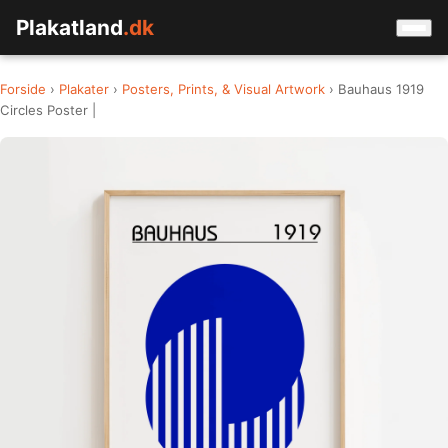
Plakatland
.dk
Forside
›
Plakater
›
Posters, Prints, & Visual Artwork
› Bauhaus 1919
Circles Poster |