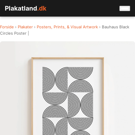
Plakatland
.dk
Forside
›
Plakater
›
Posters, Prints, & Visual Artwork
› Bauhaus Black
Circles Poster |