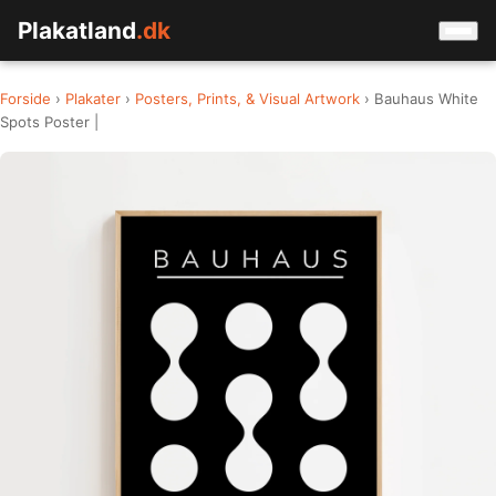
Plakatland
.dk
Forside
›
Plakater
›
Posters, Prints, & Visual Artwork
› Bauhaus White
Spots Poster |