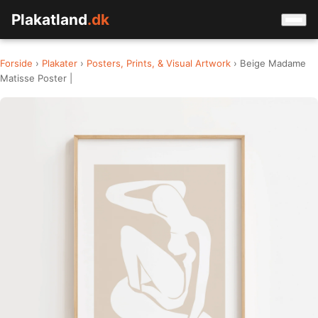
Plakatland
.dk
Forside
›
Plakater
›
Posters, Prints, & Visual Artwork
› Beige Madame
Matisse Poster |