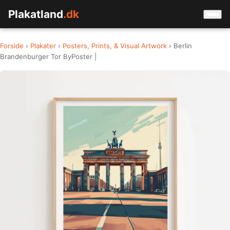
Plakatland
.dk
Forside
›
Plakater
›
Posters, Prints, & Visual Artwork
› Berlin
Brandenburger Tor ByPoster |