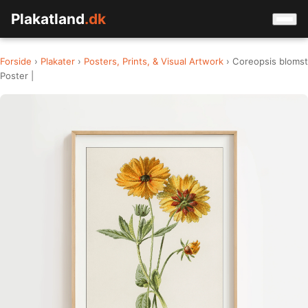
Plakatland
.dk
Forside
›
Plakater
›
Posters, Prints, & Visual Artwork
› Coreopsis blomst
Poster |