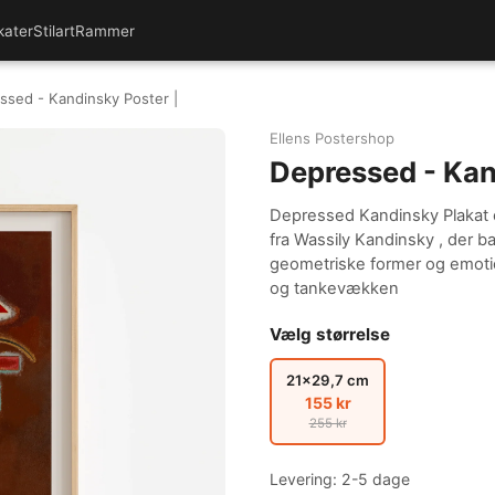
kater
Stilart
Rammer
ssed - Kandinsky Poster |
Ellens Postershop
Depressed - Kan
Depressed Kandinsky Plakat er
fra Wassily Kandinsky , der 
geometriske former og emoti
og tankevækken
Vælg størrelse
21x29,7 cm
155 kr
255 kr
Levering: 2-5 dage