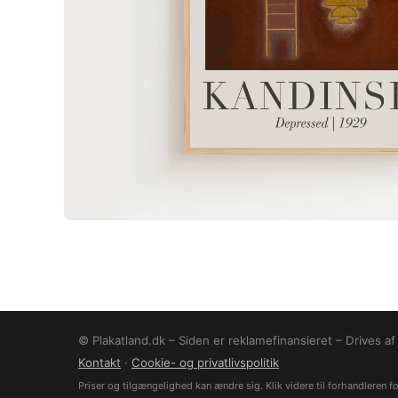
© Plakatland.dk – Siden er reklamefinansieret – Drives a
Kontakt
·
Cookie- og privatlivspolitik
Priser og tilgængelighed kan ændre sig. Klik videre til forhandleren for