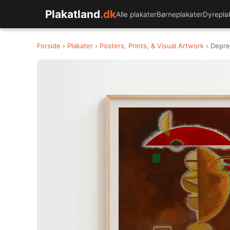
Plakatland
.dk
Alle plakater
Børneplakater
Dyrepla
Forside
›
Plakater
›
Posters, Prints, & Visual Artwork
› Depre