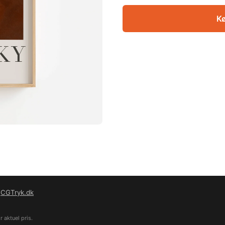
Kø
f
CGTryk.dk
 aktuel pris.