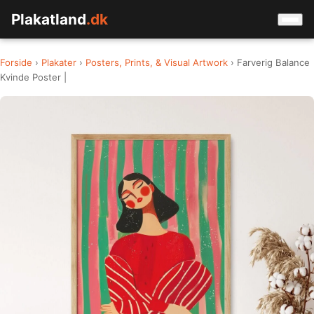
Plakatland
.dk
Forside
›
Plakater
›
Posters, Prints, & Visual Artwork
› Farverig Balance
Kvinde Poster |