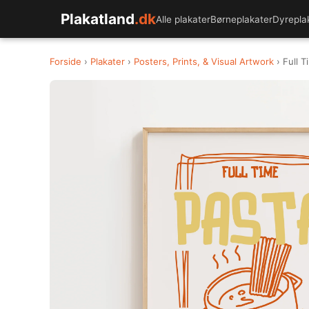
Plakatland
.dk
Alle plakater
Børneplakater
Dyrepla
Forside
›
Plakater
›
Posters, Prints, & Visual Artwork
› Full T