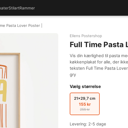
kater
Stilart
Rammer
ime Pasta Lover Poster |
Ellens Postershop
Full Time Pasta 
Vis din kærlighed til pasta m
køkkenplakat for alle, der ikke
teksten Full Time Pasta Love
gry
Vælg størrelse
21x29,7 cm
155 kr
255 kr
Levering: 2-5 dage