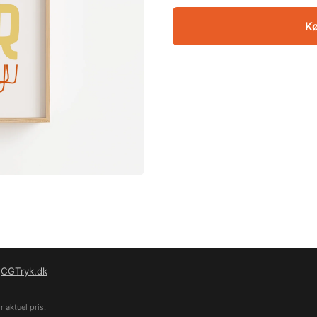
Kø
f
CGTryk.dk
 aktuel pris.