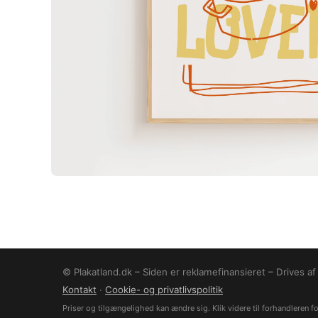
© Plakatland.dk – Siden er reklamefinansieret – Drives a
Kontakt
·
Cookie- og privatlivspolitik
Priser og tilgængelighed kan ændre sig. Klik videre til forhandleren for