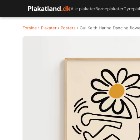
Plakatland
.dk
Alle plakater
Børneplakater
Dyrepla
Forside
›
Plakater
›
Posters
› Gul Keith Haring Dancing flowe