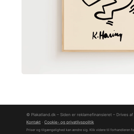
© Plakatland.dk – Siden er reklamefinansieret – Drives a
Kontakt
·
Cookie- og privatlivspolitik
Priser og tilgængelighed kan ændre sig. Klik videre til forhandleren for