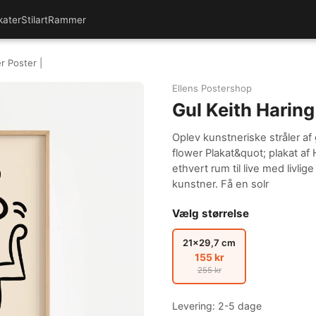
kater
Stilart
Rammer
r Poster |
Ellens Postershop
Gul Keith Haring
Oplev kunstneriske stråler a
flower Plakat&quot; plakat af
ethvert rum til live med livli
kunstner. Få en solr
Vælg størrelse
21x29,7 cm
155 kr
255 kr
Levering: 2-5 dage