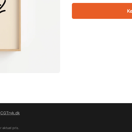
Kø
f
CGTryk.dk
 aktuel pris.