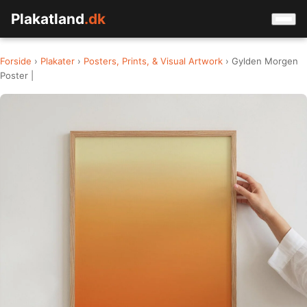
Plakatland
.dk
Forside
›
Plakater
›
Posters, Prints, & Visual Artwork
› Gylden Morgen
Poster |