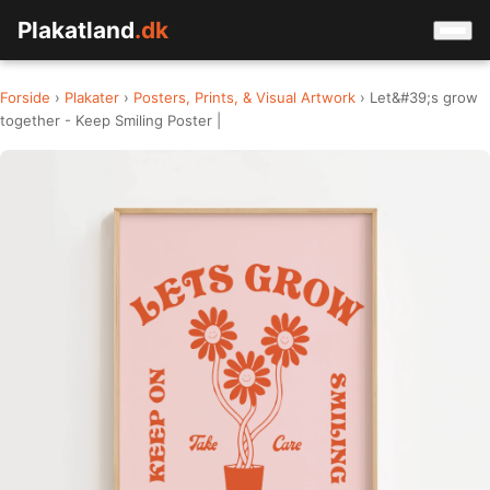
Plakatland
.dk
Forside
›
Plakater
›
Posters, Prints, & Visual Artwork
› Let&#39;s grow
together - Keep Smiling Poster |