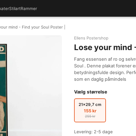
kater
Stilart
Rammer
our mind - Find your Soul Poster |
Ellens Postershop
Lose your mind -
Fang essensen af ro og selvr
Soul . Denne plakat forener 
betydningsfulde design. Perfe
som en daglig påmindels
Vælg størrelse
21x29,7 cm
155 kr
255 kr
Levering: 2-5 dage