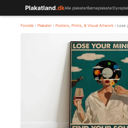
Plakatland
.dk
Alle plakater
Børneplakater
Dyrepla
Forside
›
Plakater
›
Posters, Prints, & Visual Artwork
› Lose y