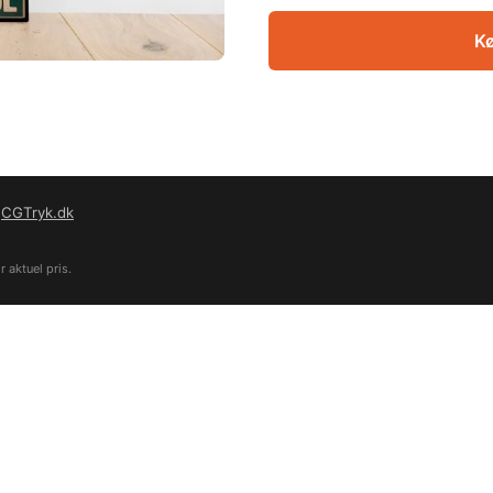
Kø
f
CGTryk.dk
 aktuel pris.