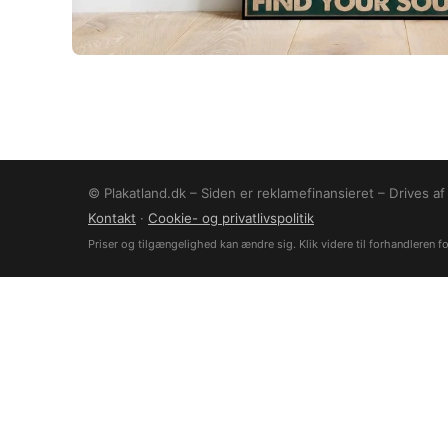
© Plakatland.dk – Siden er reklamefinansieret – Drives a
Kontakt
·
Cookie- og privatlivspolitik
Priser og tilgængelighed kan ændre sig. Klik videre til forhandleren for