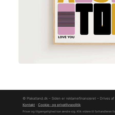
© Plakatland.dk – Siden er reklamefinansieret – Drives a
Kontakt
·
Cookie- og privatlivspolitik
Priser og tilgængelighed kan ændre sig. Klik videre til forhandleren for