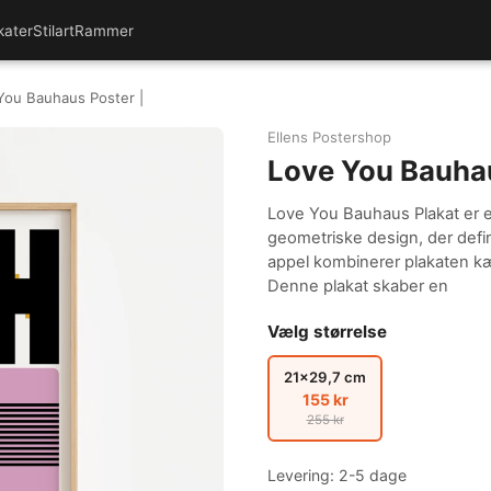
kater
Stilart
Rammer
You Bauhaus Poster |
Ellens Postershop
Love You Bauhau
Love You Bauhaus Plakat er e
geometriske design, der defi
appel kombinerer plakaten kæ
Denne plakat skaber en
Vælg størrelse
21x29,7 cm
155 kr
255 kr
Levering: 2-5 dage