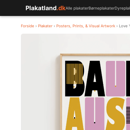
Plakatland
.dk
Alle plakater
Børneplakater
Dyrepla
Forside
›
Plakater
›
Posters, Prints, & Visual Artwork
› Love 