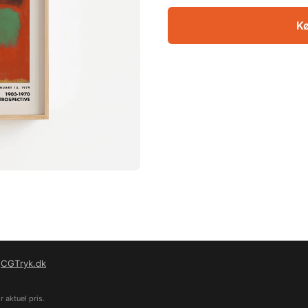
Kø
f
CGTryk.dk
 aktuel pris.