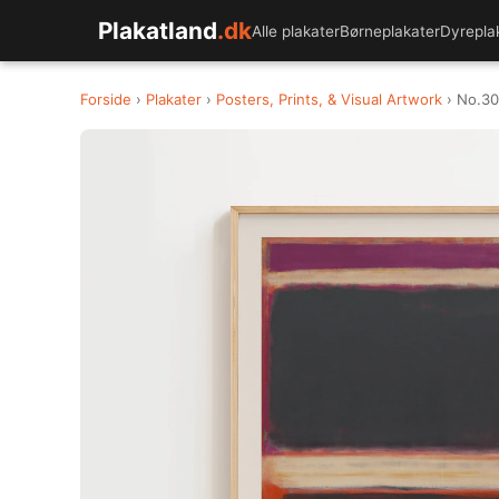
Plakatland
.dk
Alle plakater
Børneplakater
Dyrepla
Forside
›
Plakater
›
Posters, Prints, & Visual Artwork
› No.30