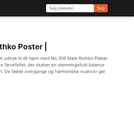
Søg
hko Poster |
sk udtryk til dit hjem med No.306 Mark Rothko Plakat .
ske farvefelter, der skaber en stemningsfuld balance
tet. De bløde overgange og harmoniske nuancer gør