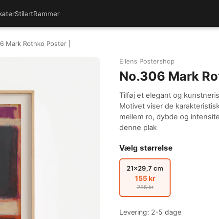
kater
Stilart
Rammer
6 Mark Rothko Poster |
Ellens Postershop
No.306 Mark Rot
Tilføj et elegant og kunstneri
Motivet viser de karakteristi
mellem ro, dybde og intensi
denne plak
Vælg størrelse
21x29,7 cm
155 kr
255 kr
Levering: 2-5 dage