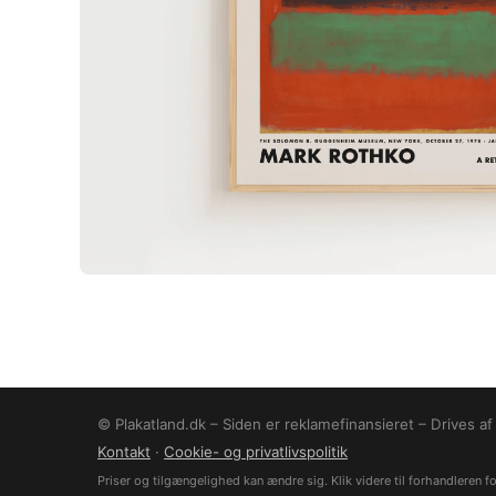
© Plakatland.dk – Siden er reklamefinansieret – Drives a
Kontakt
·
Cookie- og privatlivspolitik
Priser og tilgængelighed kan ændre sig. Klik videre til forhandleren for