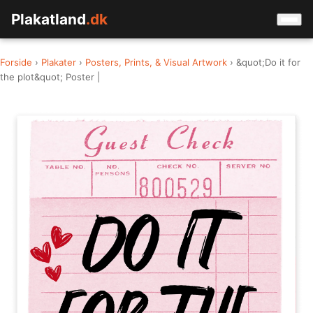
Plakatland
.dk
Forside
›
Plakater
›
Posters, Prints, & Visual Artwork
› &quot;Do it for
the plot&quot; Poster |