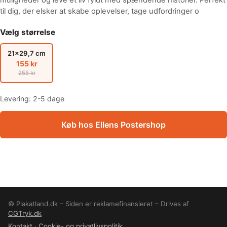
til dig, der elsker at skabe oplevelser, tage udfordringer o
Vælg størrelse
21x29,7 cm
155 kr
255 kr
Levering: 2-5 dage
Køb hos Ellens Postershop
© Plakatland.dk – Siden er reklamefinansieret – Drives af
CGTryk.dk
Kontakt
·
Cookie- og privatlivspolitik