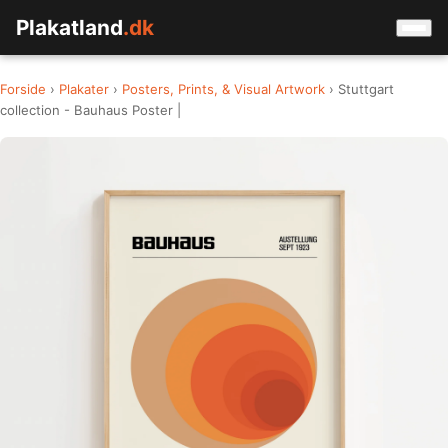
Plakatland
.dk
Forside
›
Plakater
›
Posters, Prints, & Visual Artwork
› Stuttgart
collection - Bauhaus Poster |