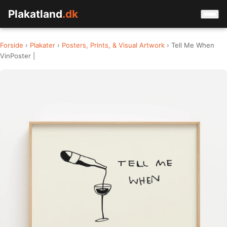
Plakatland
.dk
Forside
›
Plakater
›
Posters, Prints, & Visual Artwork
› Tell Me When
VinPoster |