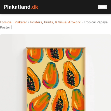
Plakatland
.dk
Forside
›
Plakater
›
Posters, Prints, & Visual Artwork
› Tropical Papaya
Poster |